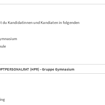
t du Kandidatinnen und Kandiaten in folgenden
Gymnasium
hule
HAUPTPERSONALRAT (HPR) - Gruppe Gymnasium
ing