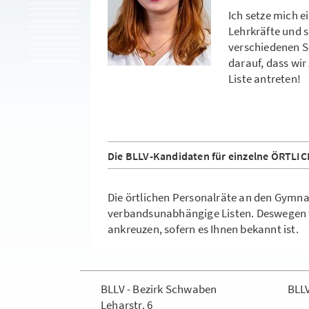
Ich setze mich e
Lehrkräfte und 
verschiedenen Sc
darauf, dass wi
Liste antreten!
Die BLLV-Kandidaten für einzelne ÖRT
Die örtlichen Personalräte an den Gymn
verbandsunabhängige Listen. Deswegen fr
ankreuzen, sofern es Ihnen bekannt ist.
BLLV - Bezirk Schwaben
BLL
Leharstr. 6